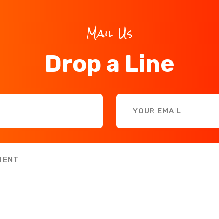
Mail Us
Drop a Line