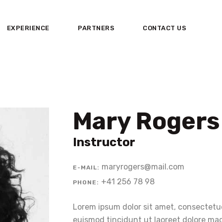
HOME
EXPERIENCE
PARTNERS
CONTACT US
ABOUT US
EXPERIENCE
PARTNERS
CONTACT US
Mary Rogers
Instructor
maryrogers@mail.com
E-MAIL:
+41 256 78 98
PHONE:
Lorem ipsum dolor sit amet, consectetu
euismod tincidunt ut laoreet dolore mag